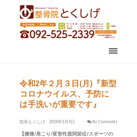
福岡市中央区 薬院 肩
福岡市中央区、薬院、天神、平尾、博多、六本松で肩こ
り、腰痛、変形性股関節症にお悩みなら整骨院とくしげ
へ。患者さんのお話を丁寧にお聞きし、施術させていた
こり 腰痛｜整体 スポ
だきます。スポーツ選手のケガもおまかせください。
ーツ障害なら整骨院
とくしげ
令和2年２月３日(月)『新型
コロナウイルス、予防に
は手洗いが重要です』
院長とくしげ
2020年2月3日
No Comments
【腰痛/肩こり/変形性股関節症/スポーツの