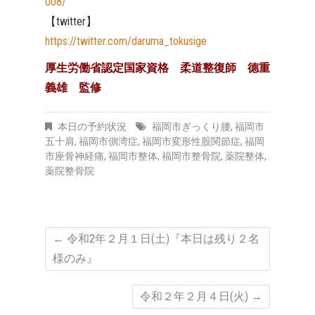
008/
【twitter】
https://twitter.com/daruma_tokusige
厚生労働省認定国家資格 柔道整復師 德重
義雄 監修
本日の予約状況
福岡市ぎっくり腰
,
福岡市
五十肩
,
福岡市側湾症
,
福岡市変形性股関節症
,
福岡
市座骨神経痛
,
福岡市整体
,
福岡市整骨院
,
薬院整体
,
薬院整骨院
←
令和2年２月１日(土)『本日は残り２名
様のみ』
令和２年２月４日(火)
→