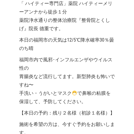
「 ハイティー専門店」薬院 ハイティーメリ
ーアンナから徒歩１分
薬院浄水通りの整体治療院『整骨院とくし
げ』院長 德重です。
本日の福岡市の天気は12/5℃降水確率30％曇
のち晴
福岡市内で風邪･インフルエンザやウイルス
性の
胃腸炎など流行してます。新型肺炎も怖いで
すね〜
手洗い・うがいとマスク
で鼻喉の粘膜を
保湿して、予防してください。
【本日の予約：残り２名様（初診１名様）】
施術を希望の方は、今すぐ予約をお願いしま
す。