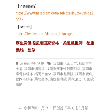
【Instagram】
https://www.instagram.com/seikotsuin_tokushige2
008/
【twitter】
https://twitter.com/daruma_tokusige
厚生労働省認定国家資格 柔道整復師 徳重
義雄 監修
本日の予約状況
福岡市ヘルニア
,
福岡市五
十肩
,
福岡市側湾症
,
福岡市変形性股関節症
,
福岡市
座骨神経痛
,
福岡市整体
,
福岡市整骨院
,
福岡市腰痛
,
福岡市頭痛
,
薬院整体
,
薬院整骨院
,
薬院肩こり
,
薬院
腰痛
←
令和2年１月３１日(金)『早くも1月最