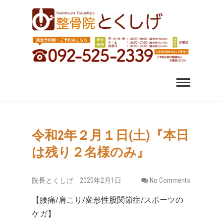
福岡市中央区 薬院 肩
福岡市中央区、薬院、天神、平尾、博多、六本松で肩こ
り、腰痛、変形性股関節症にお悩みなら整骨院とくしげ
へ。患者さんのお話を丁寧にお聞きし、施術させていた
こり 腰痛｜整体 スポ
だきます。スポーツ選手のケガもおまかせください。
ーツ障害なら整骨院
とくしげ
令和2年２月１日(土)『本日
は残り２名様のみ』
院長とくしげ
2020年2月1日
No Comments
【腰痛/肩こり/変形性股関節症/スポーツの
ケガ】