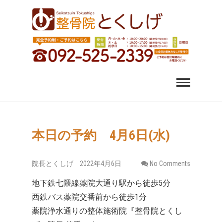
福岡市中央区 薬院 肩
福岡市中央区、薬院、天神、平尾、博多、六本松で肩こ
り、腰痛、変形性股関節症にお悩みなら整骨院とくしげ
へ。患者さんのお話を丁寧にお聞きし、施術させていた
こり 腰痛｜整体 スポ
だきます。スポーツ選手のケガもおまかせください。
ーツ障害なら整骨院
とくしげ
本日の予約 4月6日(水)
院長とくしげ
2022年4月6日
No Comments
地下鉄七隈線薬院大通り駅から徒歩5分
西鉄バス薬院交番前から徒歩1分
薬院浄水通りの整体施術院『整骨院とくし