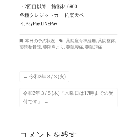
・2回目以降 施術料 6800
各種クレジットカード,楽天ペ
イ,PayPay,LINEPay
本日の予約状況
薬院座骨神経痛
,
薬院整体
,
薬院整骨院
,
薬院肩こり
,
薬院腰痛
,
薬院頭痛
←
令和2年３/３(火)
令和2年３/５(木)『木曜日は17時までの受
付です』
→
コメントを残す