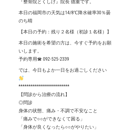
『整骨院とくしげ』院長 德重です。
本日の福岡市の天気は14/8℃降水確率30％曇
のち晴
【本日の予約：残り２名様（初診１名様）】
本日の施術を希望の方は、今すぐ予約をお願
いします。
予約専用
☎
092-525-2339
では、今日もよか一日をお過ごしください
*************************
【問診から治療の流れ】
◎問診
身体の状態、痛み・不調で不安なこと
「痛みで○○ができなくて困る」
「身体が良くなったら○○がやりたい」