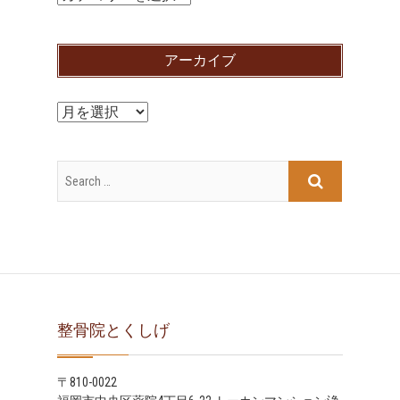
テ
ゴ
アーカイブ
リ
ー
ア
ー
カ
イ
ブ
整骨院とくしげ
〒810-0022