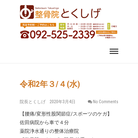
福岡市中央区 薬院 肩
福岡市中央区、薬院、天神、平尾、博多、六本松で肩こ
り、腰痛、変形性股関節症にお悩みなら整骨院とくしげ
へ。患者さんのお話を丁寧にお聞きし、施術させていた
こり 腰痛｜整体 スポ
だきます。スポーツ選手のケガもおまかせください。
ーツ障害なら整骨院
とくしげ
令和2年３/４(水)
院長とくしげ
2020年3月4日
No Comments
【腰痛/変形性股関節症/スポーツのケガ】
佐田病院から車で４分
薬院浄水通りの整体治療院