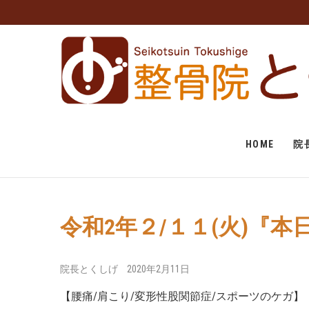
福岡市中央区 薬院 肩
福岡市中央区、薬院、天神、平尾、博多、六本松で肩こり、
骨院とくしげへ。患者さんのお話を丁寧にお聞きし、施術さ
ガもおまかせください。
体 スポーツ障害なら
げ
HOME
院
令和2年２/１１(火)『
院長とくしげ
2020年2月11日
【腰痛/肩こり/変形性股関節症/スポーツのケガ】