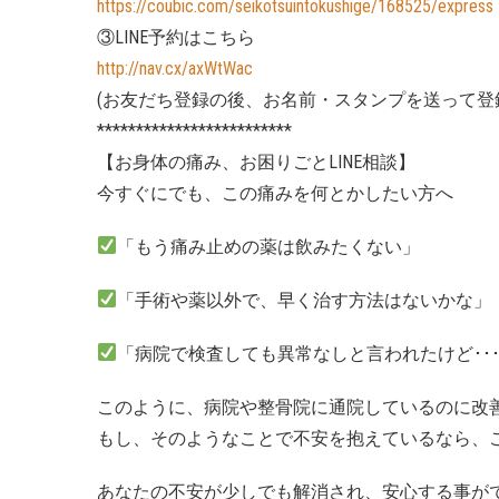
https://coubic.com/seikotsuintokushige/168525/express
③LINE予約はこちら
http://nav.cx/axWtWac
(お友だち登録の後、お名前・スタンプを送って登
*************************
【お身体の痛み、お困りごとLINE相談】
今すぐにでも、この痛みを何とかしたい方へ
「もう痛み止めの薬は飲みたくない」
「手術や薬以外で、早く治す方法はないかな」
「病院で検査しても異常なしと言われたけど･･
このように、病院や整骨院に通院しているのに改
もし、そのようなことで不安を抱えているなら、
あなたの不安が少しでも解消され、安心する事が