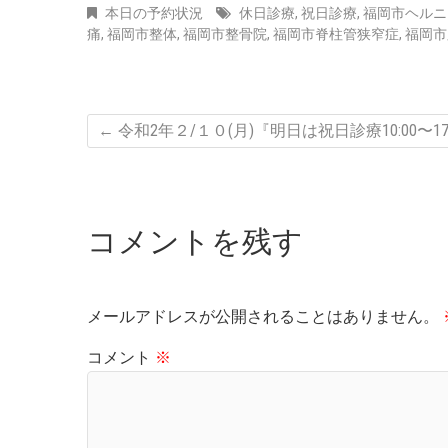
本日の予約状況
休日診療
,
祝日診療
,
福岡市ヘルニ
痛
,
福岡市整体
,
福岡市整骨院
,
福岡市脊柱管狭窄症
,
福岡市
←
令和2年２/１０(月)『明日は祝日診療10:00〜17
コメントを残す
メールアドレスが公開されることはありません。
コメント
※