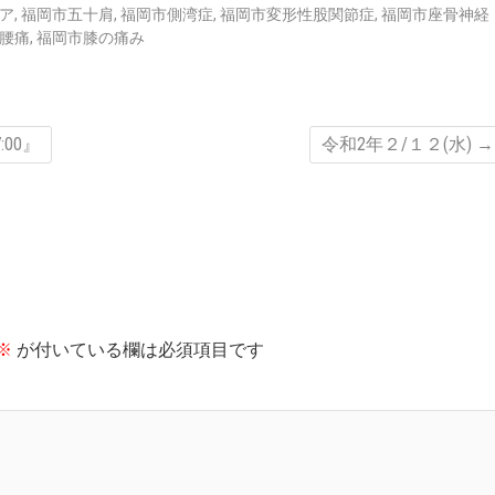
ア
,
福岡市五十肩
,
福岡市側湾症
,
福岡市変形性股関節症
,
福岡市座骨神経
腰痛
,
福岡市膝の痛み
:00』
令和2年２/１２(水)
→
※
が付いている欄は必須項目です