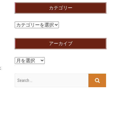
カテゴリー
カ
テ
ゴ
アーカイブ
リ
ー
ア
ょ
ー
カ
イ
ブ