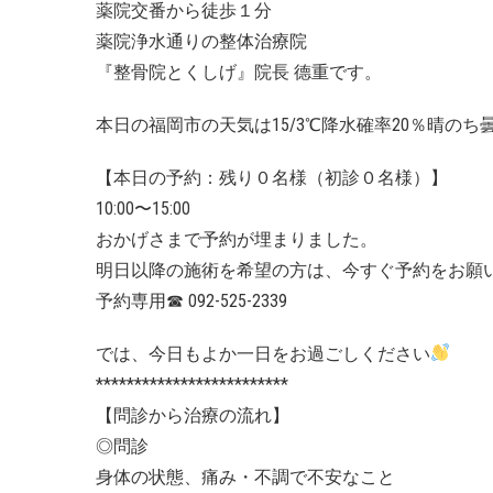
薬院交番から徒歩１分
薬院浄水通りの整体治療院
『整骨院とくしげ』院長 德重です。
本日の福岡市の天気は15/3℃降水確率20％晴のち
【本日の予約：残り０名様（初診０名様）】
10:00〜15:00
おかげさまで予約が埋まりました。
明日以降の施術を希望の方は、今すぐ予約をお願
予約専用
☎
092-525-2339
では、今日もよか一日をお過ごしください
*************************
【問診から治療の流れ】
◎問診
身体の状態、痛み・不調で不安なこと