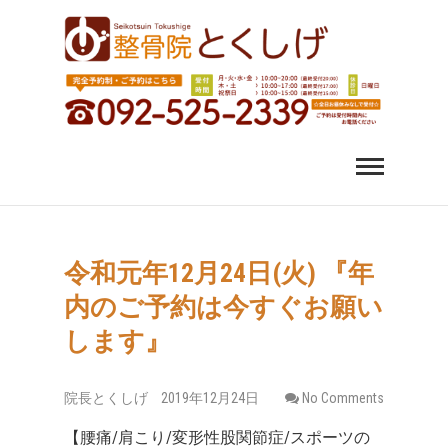
福岡市中央区 薬院 肩
福岡市中央区、薬院、天神、平尾、博多、六本松で肩こ
り、腰痛、変形性股関節症にお悩みなら整骨院とくしげ
へ。患者さんのお話を丁寧にお聞きし、施術させていた
こり 腰痛｜整体 スポ
だきます。スポーツ選手のケガもおまかせください。
ーツ障害なら整骨院
とくしげ
令和元年12月24日(火) 『年
内のご予約は今すぐお願い
します』
院長とくしげ
2019年12月24日
No Comments
【腰痛/肩こり/変形性股関節症/スポーツの