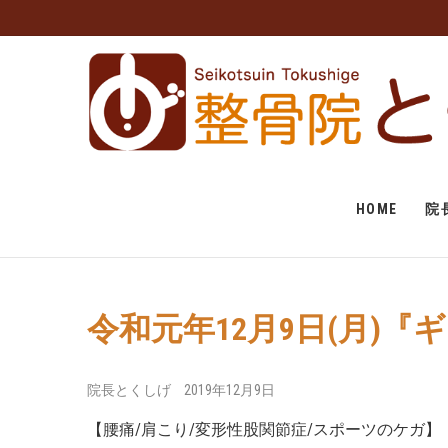
福岡市中央区 薬院 肩
福岡市中央区、薬院、天神、平尾、博多、六本松で肩こり、
骨院とくしげへ。患者さんのお話を丁寧にお聞きし、施術さ
ガもおまかせください。
体 スポーツ障害なら
げ
HOME
院
令和元年12月9日(月)
院長とくしげ
2019年12月9日
【腰痛/肩こり/変形性股関節症/スポーツのケガ】