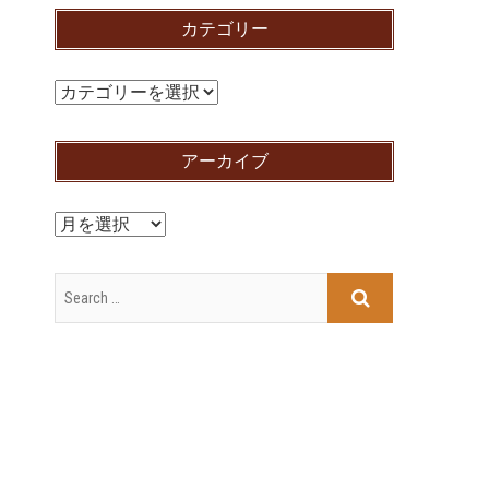
カテゴリー
カ
テ
ゴ
アーカイブ
リ
ー
ア
ー
カ
イ
ブ