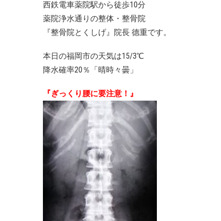
西鉄電車薬院駅から徒歩10分
薬院浄水通りの整体・整骨院
『整骨院とくしげ』院長 德重です。
本日の福岡市の天気は15/3℃
降水確率20％「晴時々曇」
『ぎっくり腰に要注意！』