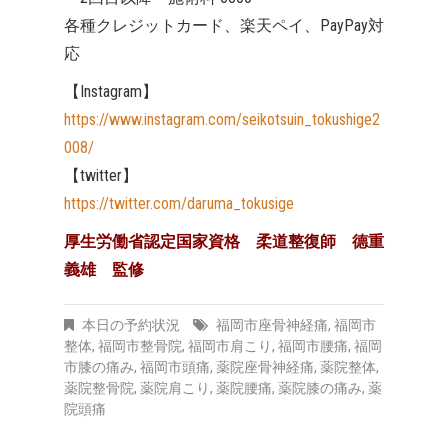
各種クレジットカード、楽天ペイ、PayPay対
応
【Instagram】
https://www.instagram.com/seikotsuin_tokushige2
008/
【twitter】
https://twitter.com/daruma_tokusige
厚生労働省認定国家資格 柔道整復師 德重
義雄 監修
本日の予約状況
福岡市座骨神経痛
,
福岡市
整体
,
福岡市整骨院
,
福岡市肩こり
,
福岡市腰痛
,
福岡
市膝の痛み
,
福岡市頭痛
,
薬院座骨神経痛
,
薬院整体
,
薬院整骨院
,
薬院肩こり
,
薬院腰痛
,
薬院膝の痛み
,
薬
院頭痛