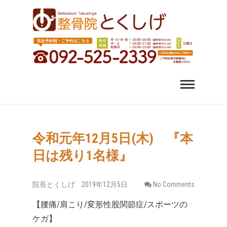
福岡市中央区 薬院 肩
福岡市中央区、薬院、天神、平尾、博多、六本松で肩こ
り、腰痛、変形性股関節症にお悩みなら整骨院とくしげ
へ。患者さんのお話を丁寧にお聞きし、施術させていた
こり 腰痛｜整体 スポ
だきます。スポーツ選手のケガもおまかせください。
ーツ障害なら整骨院
とくしげ
令和元年12月5日(木) 『本
日は残り1名様』
院長とくしげ
2019年12月5日
No Comments
【腰痛/肩こり/変形性股関節症/スポーツの
ケガ】