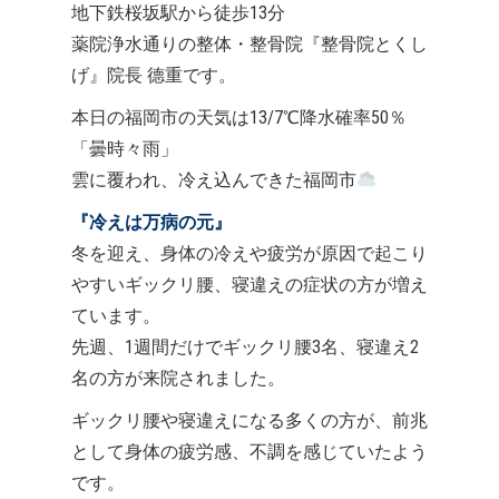
地下鉄桜坂駅から徒歩13分
薬院浄水通りの整体・整骨院『整骨院とくし
げ』院長 德重です。
本日の福岡市の天気は13/7℃降水確率50％
「曇時々雨」
雲に覆われ、冷え込んできた福岡市
『冷えは万病の元』
冬を迎え、身体の冷えや疲労が原因で起こり
やすいギックリ腰、寝違えの症状の方が増え
ています。
先週、1週間だけでギックリ腰3名、寝違え2
名の方が来院されました。
ギックリ腰や寝違えになる多くの方が、前兆
として身体の疲労感、不調を感じていたよう
です。