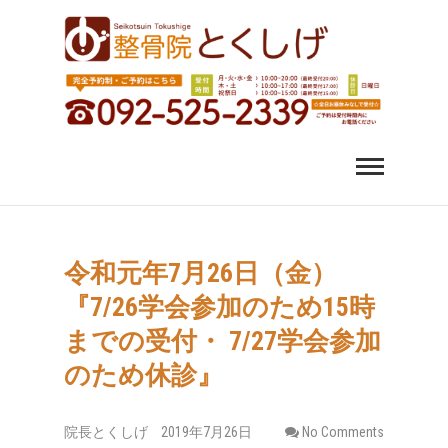
福岡市中央区 薬院 肩
福岡市中央区、薬院、天神、平尾、博多、六本松で肩こ
り、腰痛、変形性股関節症にお悩みなら整骨院とくしげ
へ。患者さんのお話を丁寧にお聞きし、施術させていた
こり 腰痛｜整体 スポ
だきます。スポーツ選手のケガもおまかせください。
ーツ障害なら整骨院
とくしげ
令和元年7月26日（金）
『7/26学会参加のため15時
までの受付・ 7/27学会参加
のため休診』
院長とくしげ
2019年7月26日
No Comments