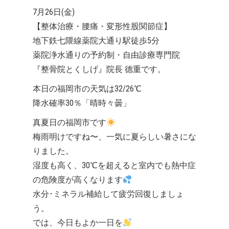
7月26日(金)
【整体治療・腰痛・変形性股関節症】
地下鉄七隈線薬院大通り駅徒歩5分
薬院浄水通りの予約制・自由診療専門院
『整骨院とくしげ』院長 德重です。
本日の福岡市の天気は32/26℃
降水確率30％「晴時々曇」
真夏日の福岡市です
梅雨明けですね〜、一気に夏らしい暑さにな
りました。
湿度も高く、30℃を超えると室内でも熱中症
の危険度が高くなります
水分･ミネラル補給して疲労回復しましょ
う。
では、今日もよか一日を