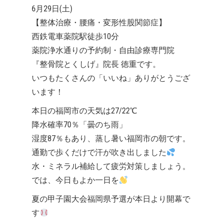
6月29日(土)
【整体治療・腰痛・変形性股関節症】
西鉄電車薬院駅徒歩10分
薬院浄水通りの予約制・自由診療専門院
『整骨院とくしげ』院長 徳重です。
いつもたくさんの「いいね」ありがとうござ
います！
本日の福岡市の天気は27/22℃
降水確率70％「曇のち雨」
湿度87％もあり、蒸し暑い福岡市の朝です。
通勤で歩くだけで汗が吹き出しました
水・ミネラル補給して疲労対策しましょう。
では、今日もよか一日を
夏の甲子園大会福岡県予選が本日より開幕で
す