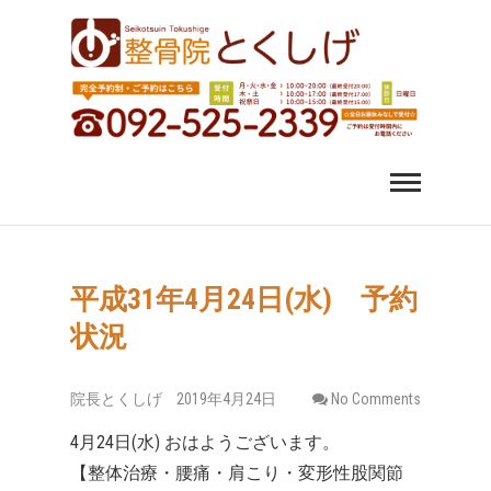
福岡市中央区 薬院 肩
福岡市中央区、薬院、天神、平尾、博多、六本松で肩こ
り、腰痛、変形性股関節症にお悩みなら整骨院とくしげ
へ。患者さんのお話を丁寧にお聞きし、施術させていた
こり 腰痛｜整体 スポ
だきます。スポーツ選手のケガもおまかせください。
ーツ障害なら整骨院
とくしげ
平成31年4月24日(水) 予約
状況
院長とくしげ
2019年4月24日
No Comments
4月24日(水) おはようございます。
【整体治療・腰痛・肩こり・変形性股関節