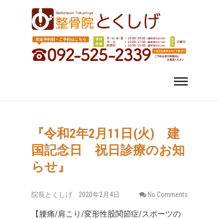
福岡市中央区 薬院 肩
福岡市中央区、薬院、天神、平尾、博多、六本松で肩こ
り、腰痛、変形性股関節症にお悩みなら整骨院とくしげ
へ。患者さんのお話を丁寧にお聞きし、施術させていた
こり 腰痛｜整体 スポ
だきます。スポーツ選手のケガもおまかせください。
ーツ障害なら整骨院
とくしげ
『令和2年2月11日(火) 建
国記念日 祝日診療のお知
らせ』
院長とくしげ
2020年2月4日
No Comments
【腰痛/肩こり/変形性股関節症/スポーツの