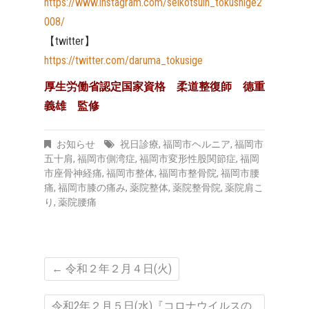
https://www.instagram.com/seikotsuin_tokushige2
008/
【twitter】
https://twitter.com/daruma_tokusige
厚生労働省認定国家資格 柔道整復師 德重
義雄 監修
お知らせ
祝日診療
,
福岡市ヘルニア
,
福岡市
五十肩
,
福岡市側湾症
,
福岡市変形性股関節症
,
福岡
市座骨神経痛
,
福岡市整体
,
福岡市整骨院
,
福岡市腰
痛
,
福岡市膝の痛み
,
薬院整体
,
薬院整骨院
,
薬院肩こ
り
,
薬院腰痛
←
令和２年２月４日(火)
令和2年２月５日(水)『コロナウイルスの