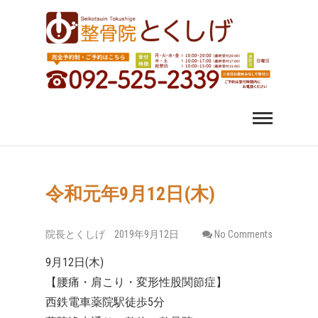
福岡市中央区 薬院 肩
福岡市中央区、薬院、天神、平尾、博多、六本松で肩こ
り、腰痛、変形性股関節症にお悩みなら整骨院とくしげ
へ。患者さんのお話を丁寧にお聞きし、施術させていた
こり 腰痛｜整体 スポ
だきます。スポーツ選手のケガもおまかせください。
ーツ障害なら整骨院
とくしげ
令和元年9月12日(木)
院長とくしげ
2019年9月12日
No Comments
9月12日(木)
【腰痛・肩こり・変形性股関節症】
西鉄電車薬院駅徒歩5分