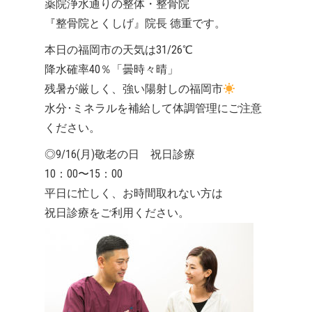
薬院浄水通りの整体・整骨院
『整骨院とくしげ』院長 德重です。
本日の福岡市の天気は31/26℃
降水確率40％「曇時々晴」
残暑が厳しく、強い陽射しの福岡市
水分･ミネラルを補給して体調管理にご注意
ください。
◎9/16(月)敬老の日 祝日診療
10：00〜15：00
平日に忙しく、お時間取れない方は
祝日診療をご利用ください。