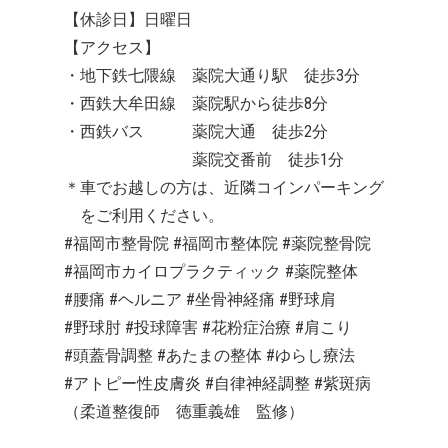
【休診日】日曜日
【アクセス】
・地下鉄七隈線 薬院大通り駅 徒歩3分
・西鉄大牟田線 薬院駅から徒歩8分
・西鉄バス 薬院大通 徒歩2分
薬院交番前 徒歩1分
＊車でお越しの方は、近隣コインパーキング
をご利用ください。
#福岡市整骨院 #福岡市整体院 #薬院整骨院
#福岡市カイロプラクティック #薬院整体
#腰痛 #ヘルニア #坐骨神経痛 #野球肩
#野球肘 #投球障害 #花粉症治療 #肩こり
#頭蓋骨調整 #あたまの整体 #ゆらし療法
#アトピー性皮膚炎 #自律神経調整 #紫斑病
（柔道整復師 徳重義雄 監修）