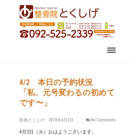
福岡市中央区 薬院 肩
福岡市中央区、薬院、天神、平尾、博多、六本松で肩こ
り、腰痛、変形性股関節症にお悩みなら整骨院とくしげ
へ。患者さんのお話を丁寧にお聞きし、施術させていた
こり 腰痛｜整体 スポ
だきます。スポーツ選手のケガもおまかせください。
ーツ障害なら整骨院
とくしげ
4/2 本日の予約状況
「私、元号変わるの初めて
です〜」
院長とくしげ
2019年4月2日
No Comments
4月2日（火）おはようございます。