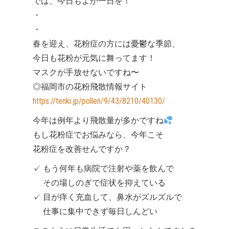
では、今日もよか一日を！
・
・
春を迎え、花粉症の方には憂鬱な季節、
今日も花粉が元気に舞ってます！
マスクが手放せないですね〜
◎福岡市の花粉飛散情報サイト
https://tenki.jp/pollen/9/43/8210/40130/
今年は例年より飛散量が多かですね
もし花粉症でお悩みなら、今年こそ
花粉症を改善せんですか？
✓ もう何年も病院で注射や薬を飲んで
その場しのぎで症状を抑えている
✓ 目が痒く充血して、鼻水がズルズルで
仕事に集中できず毎日しんどい