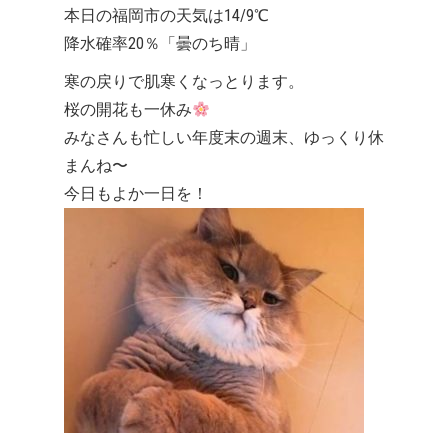
本日の福岡市の天気は14/9℃
降水確率20％「曇のち晴」
寒の戻りで肌寒くなっとります。
桜の開花も一休み
みなさんも忙しい年度末の週末、ゆっくり休
まんね〜
今日もよか一日を！