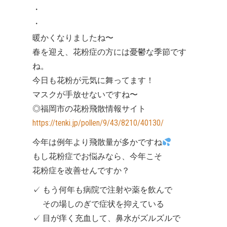
・
・
暖かくなりましたね〜
春を迎え、花粉症の方には憂鬱な季節です
ね。
今日も花粉が元気に舞ってます！
マスクが手放せないですね〜
◎福岡市の花粉飛散情報サイト
https://tenki.jp/pollen/9/43/8210/40130/
今年は例年より飛散量が多かですね
もし花粉症でお悩みなら、今年こそ
花粉症を改善せんですか？
✓ もう何年も病院で注射や薬を飲んで
その場しのぎで症状を抑えている
✓ 目が痒く充血して、鼻水がズルズルで