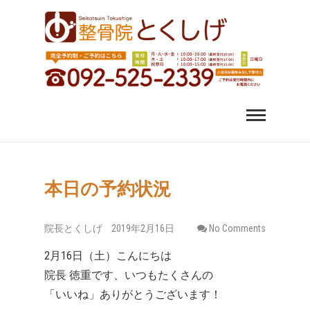
福岡市中央区 薬院 肩
福岡市中央区、薬院、天神、平尾、博多、六本松で肩こ
り、腰痛、変形性股関節症にお悩みなら整骨院とくしげ
へ。患者さんのお話を丁寧にお聞きし、施術させていた
こり 腰痛｜整体 スポ
だきます。スポーツ選手のケガもおまかせください。
ーツ障害なら整骨院
とくしげ
本日の予約状況
院長とくしげ
2019年2月16日
No Comments
2月16日（土）こんにちは
院長 徳重です、いつもたくさんの
「いいね」ありがとうございます！