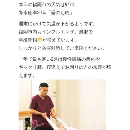
本日の福岡市の天気は9/7℃
降水確率30％「曇のち晴」
週末にかけて気温が下がるようです。
福岡市内もインフルエンザ、風邪で
学級閉鎖
が増えています。
しっかりと防寒対策してご来院ください。
一年で最も寒い2月は慢性腰痛の悪化や
ギックリ腰、寝違えでお困りの方の来院が増
えます。