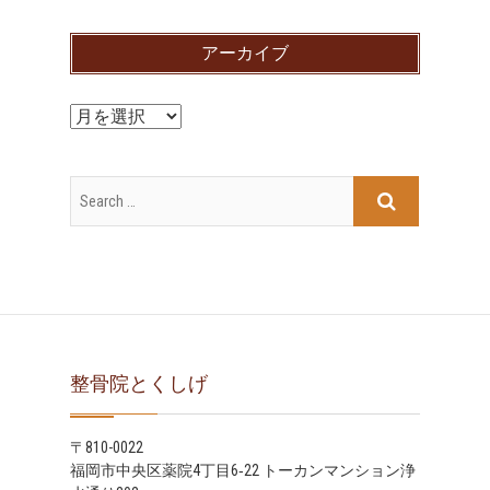
テ
ゴ
アーカイブ
リ
ー
ア
ー
カ
イ
ブ
整骨院とくしげ
〒810-0022
福岡市中央区薬院4丁目6‐22 トーカンマンション浄