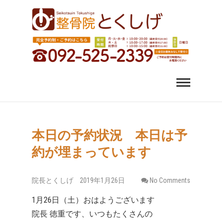
福岡市中央区 薬院 肩
福岡市中央区、薬院、天神、平尾、博多、六本松で肩こ
り、腰痛、変形性股関節症にお悩みなら整骨院とくしげ
へ。患者さんのお話を丁寧にお聞きし、施術させていた
こり 腰痛｜整体 スポ
だきます。スポーツ選手のケガもおまかせください。
ーツ障害なら整骨院
とくしげ
本日の予約状況 本日は予
約が埋まっています
院長とくしげ
2019年1月26日
No Comments
1月26日（土）おはようございます
院長 徳重です、いつもたくさんの