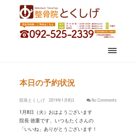
福岡市中央区 薬院 肩
福岡市中央区、薬院、天神、平尾、博多、六本松で肩こ
り、腰痛、変形性股関節症にお悩みなら整骨院とくしげ
へ。患者さんのお話を丁寧にお聞きし、施術させていた
こり 腰痛｜整体 スポ
だきます。スポーツ選手のケガもおまかせください。
ーツ障害なら整骨院
とくしげ
本日の予約状況
院長とくしげ
2019年1月8日
No Comments
1月8日（火）おはようございます
院長 徳重です、いつもたくさんの
「いいね」ありがとうございます！